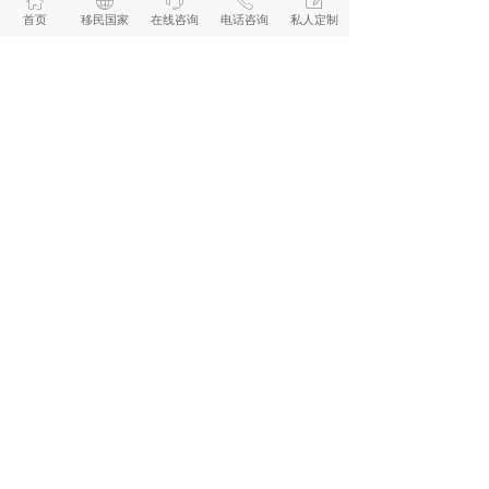
ꀇ
ꄓ
ꁱ
ꂅ
ꂐ
首页
移民国家
在线咨询
电话咨询
私人定制
我们能开哪些国家及地区的账户?
◆
◆
◆
◆
◆
◆
大国&小国&个人账户&公司账户
—— 申请简单、审批速度快 ——
欧洲个人银行开户
境外公司开户
▪
瑞士银行个人开户
▪
新加坡银行公司开户
▪
葡萄牙银行个人开户
▪
美国银行公司开户
▪
西班牙银行个人开户
▪
格鲁吉亚银行公司开户
▪
英国银行个人开户
▪
英国银行公司开户
▪
格鲁吉亚银行个人开户
▪
阿联酋银行公司开户
▪
希腊银行个人开户
境外公司开户
美洲银行个人开户
▪
新加坡银行公司开户
▪
美国银行个人开户
▪
美国银行公司开户
▪
加拿大银行个人开户
▪
格鲁吉亚银行公司开户
▪
圣基茨银行个人开户