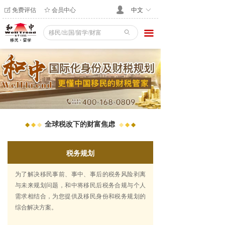
免费评估
会员中心
넙
ꂐ
ꄃ
中文
ꀅ
끀
ꄙ
全球税改下的财富焦虑
◆
◆
◆
◆
◆
◆
税务规划
为了解决移民事前、事中、事后的税务风险剥离
与未来规划问题，和中将移民后税务合规与个人
需求相结合，为您提供及移民身份和税务规划的
综合解决方案。