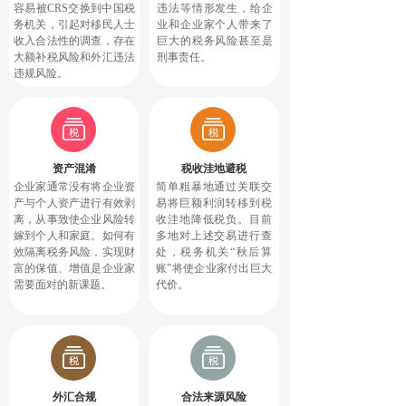
容易被CRS交换到中国税
违法等情形发生，给企
务机关，引起对移民人士
业和企业家个人带来了
收入合法性的调查，存在
巨大的税务风险甚至是
大额补税风险和外汇违法
刑事责任。
违规风险。
资产混淆
税收洼地避税
企业家通常没有将企业资
简单粗暴地通过关联交
产与个人资产进行有效剥
易将巨额利润转移到税
离，从事致使企业风险转
收洼地降低税负。目前
嫁到个人和家庭。如何有
多地对上述交易进行查
效隔离税务风险，实现财
处，税务机关“秋后算
富的保值、增值是企业家
账”将使企业家付出巨大
需要面对的新课题。
代价。
外汇合规
合法来源风险