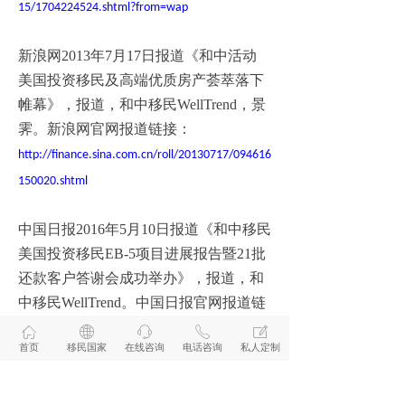
15/1704224524.shtml?from=wap
新浪网2013年7月17日报道《和中活动
美国投资移民及高端优质房产荟萃落下
帷幕》，报道，和中移民WellTrend，景
霁。新浪网官网报道链接：
http://finance.sina.com.cn/roll/20130717/094616
150020.shtml
中国日报2016年5月10日报道《和中移民
美国投资移民EB-5项目进展报告暨21批
还款客户答谢会成功举办》，报道，和
中移民WellTrend。中国日报官网报道链
接：
ꀇ
ꄓ
ꁱ
ꂅ
ꂐ
首页
移民国家
在线咨询
电话咨询
私人定制
http://caijing.chinadaily.com.cn/2016-
05/10/content_25190584.htm