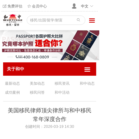
免费评估
会员中心
넙
ꂐ
ꄃ
中文
ꀅ
끀
ꄙ
关于和中
끀
最新动态
美加动态
移民资讯
和中动态
成功案例
移民问答
和中活动
美国移民律师顶尖律所与和中移民
常年深度合作
创建时间：
2026-03-19
14:30