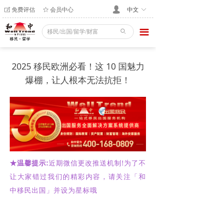
免费评估
会员中心
넙
ꂐ
ꄃ
中文
ꀅ
끀
ꄙ
2025 移民欧洲必看！这 10 国魅力
爆棚，让人根本无法抗拒！
★温馨提示:
近期微信更改推送机制!为了不
让大家错过我们的精彩内容，请关注「和
中移民出国」并设为星标哦