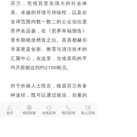
芬兰，凭借其坚实强大的社会体
系、卓越的环境可持续性，以及在
全球范围内数一数二的公众信任度
而声名远扬，在《世界幸福报告》
里长期稳坐榜首之位。其首都赫尔
辛基更是创新、教育与清洁技术的
汇聚中心，在这里，当地居民的平
均月薪能达到约2700欧元。
对于外籍人士而言，移居芬兰有多
种途径，既可以通过就业、自雇的
方式，也能凭借芬兰创业许可前
ꀇ
ꄓ
ꁱ
ꂅ
ꂐ
往。在芬兰连续居住满四年，便有
首页
移民国家
在线咨询
电话咨询
私人定制
机会获得永久居留权；若合法居留
满五年，且满足基本的融入要求，