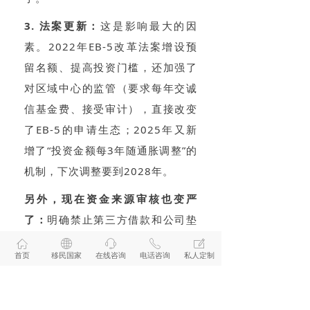
3. 法案更新：
这是影响最大的因
素。2022年EB-5改革法案增设预
留名额、提高投资门槛，还加强了
对区域中心的监管（要求每年交诚
信基金费、接受审计），直接改变
了EB-5的申请生态；2025年又新
增了“投资金额每3年随通胀调整”的
机制，下次调整要到2028年。
另外，现在资金来源审核也变严
了：
明确禁止第三方借款和公司垫
资，要求工资收入必须提供劳动合
ꀇ
ꄓ
ꁱ
ꂅ
ꂐ
首页
移民国家
在线咨询
电话咨询
私人定制
同、个税记录、银行流水“三证合
一”，少一个都可能被要求补件，甚
至拒签。