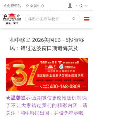
免费评估
会员中心
넙
ꂐ
ꄃ
中文
ꀅ
끀
ꄙ
和中移民 2026美国EB - 5投资移
民：错过这波窗口期追悔莫及！
★温馨提示:
近期微信更改推送机制!为
了不让大家错过我们的精彩内容，请
关注「和中移民出国」并设为星标哦